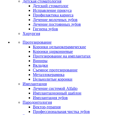
Детская стоматология
Детский стоматолог
Исправление прикуса
Профилактика кариеса
Лечение молочных зубов
Лечение постоянных зубов
Гигиена зубов
Хирургия
Протезирование
Коронки цельнокерамические
Коронки циркониевые
Протезирование на имплантатах
Виниры
Вкладки
Съемное протезирование
Металлокерамика
Цельнолитые коронки
Имплантация
Лечение системой Alfalio
Имплантационный шаблон
Имплантация зубов
Пародонтология
Вектор-терапия
Профессиональная чистка зубов