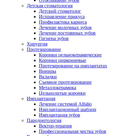
Отбеливание зубов
Детская стоматология
Детский стоматолог
Исправление прикуса
Профилактика кариеса
Лечение молочных зубов
Лечение постоянных зубов
Гигиена зубов
Хирургия
Протезирование
Коронки цельнокерамические
Коронки циркониевые
Протезирование на имплантатах
Виниры
Вкладки
Съемное протезирование
Металлокерамика
Цельнолитые коронки
Имплантация
Лечение системой Alfalio
Имплантационный шаблон
Имплантация зубов
Пародонтология
Вектор-терапия
Профессиональная чистка зубов