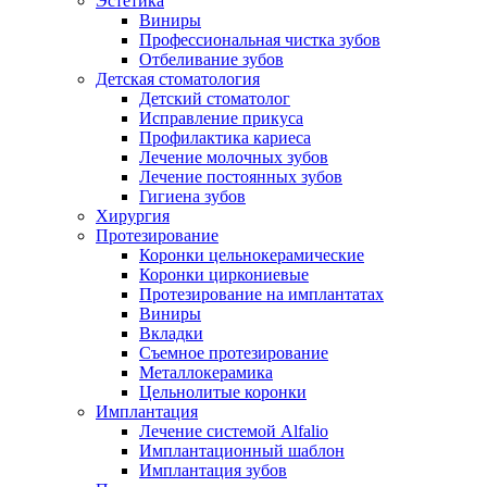
Эстетика
Виниры
Профессиональная чистка зубов
Отбеливание зубов
Детская стоматология
Детский стоматолог
Исправление прикуса
Профилактика кариеса
Лечение молочных зубов
Лечение постоянных зубов
Гигиена зубов
Хирургия
Протезирование
Коронки цельнокерамические
Коронки циркониевые
Протезирование на имплантатах
Виниры
Вкладки
Съемное протезирование
Металлокерамика
Цельнолитые коронки
Имплантация
Лечение системой Alfalio
Имплантационный шаблон
Имплантация зубов