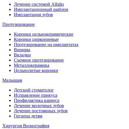
Лечение системой Alfalio
Имплантационный шаблон
Имплантация зубов
Протезирование
Коронки цельнокерамические
Коронки циркониевые
Протезирование на имплантатах
Виниры
Вкладки
Съемное протезирование
Металлокерамика
Цельнолитые коронки
Малышам
Детский стоматолог
Исправление прикуса
Профилактика кариеса
Лечение молочных зубов
Лечение постоянных зубов
Гигиена детям
Хирургия
Визиография