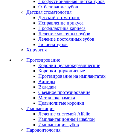
Профессиональная чистка зубов
Отбеливание зубов
Детская стоматология
Детский стоматолог
Исправление прикуса
Профилактика кариеса
Лечение молочных зубов
Лечение постоянных зубов
Гигиена зубов
Хирургия
Протезирование
Коронки цельнокерамические
Коронки циркониевые
Протезирование на имплантатах
Виниры
Вкладки
Съемное протезирование
Металлокерамика
Цельнолитые коронки
Имплантация
Лечение системой Alfalio
Имплантационный шаблон
Имплантация зубов
Пародонтология