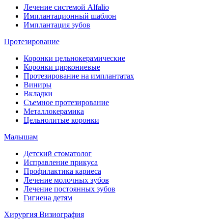
Лечение системой Alfalio
Имплантационный шаблон
Имплантация зубов
Протезирование
Коронки цельнокерамические
Коронки циркониевые
Протезирование на имплантатах
Виниры
Вкладки
Съемное протезирование
Металлокерамика
Цельнолитые коронки
Малышам
Детский стоматолог
Исправление прикуса
Профилактика кариеса
Лечение молочных зубов
Лечение постоянных зубов
Гигиена детям
Хирургия
Визиография