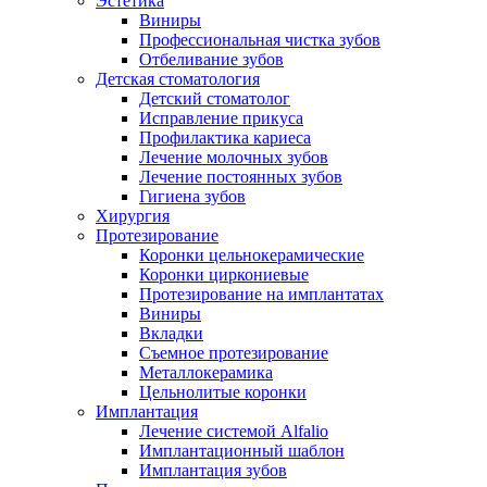
Эстетика
Виниры
Профессиональная чистка зубов
Отбеливание зубов
Детская стоматология
Детский стоматолог
Исправление прикуса
Профилактика кариеса
Лечение молочных зубов
Лечение постоянных зубов
Гигиена зубов
Хирургия
Протезирование
Коронки цельнокерамические
Коронки циркониевые
Протезирование на имплантатах
Виниры
Вкладки
Съемное протезирование
Металлокерамика
Цельнолитые коронки
Имплантация
Лечение системой Alfalio
Имплантационный шаблон
Имплантация зубов