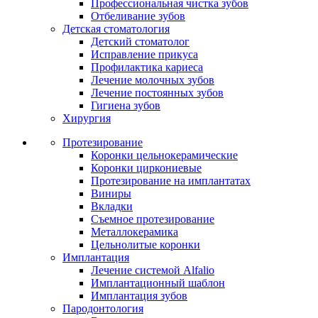
Профессиональная чистка зубов
Отбеливание зубов
Детская стоматология
Детский стоматолог
Исправление прикуса
Профилактика кариеса
Лечение молочных зубов
Лечение постоянных зубов
Гигиена зубов
Хирургия
Протезирование
Коронки цельнокерамические
Коронки циркониевые
Протезирование на имплантатах
Виниры
Вкладки
Съемное протезирование
Металлокерамика
Цельнолитые коронки
Имплантация
Лечение системой Alfalio
Имплантационный шаблон
Имплантация зубов
Пародонтология