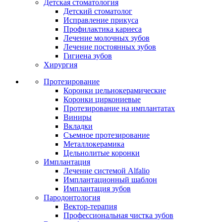
Детская стоматология
Детский стоматолог
Исправление прикуса
Профилактика кариеса
Лечение молочных зубов
Лечение постоянных зубов
Гигиена зубов
Хирургия
Протезирование
Коронки цельнокерамические
Коронки циркониевые
Протезирование на имплантатах
Виниры
Вкладки
Съемное протезирование
Металлокерамика
Цельнолитые коронки
Имплантация
Лечение системой Alfalio
Имплантационный шаблон
Имплантация зубов
Пародонтология
Вектор-терапия
Профессиональная чистка зубов