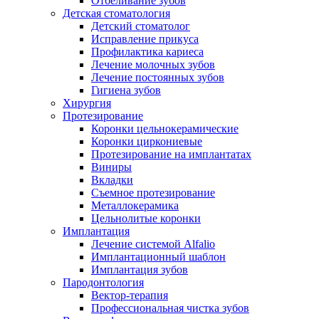
Отбеливание зубов
Детская стоматология
Детский стоматолог
Исправление прикуса
Профилактика кариеса
Лечение молочных зубов
Лечение постоянных зубов
Гигиена зубов
Хирургия
Протезирование
Коронки цельнокерамические
Коронки циркониевые
Протезирование на имплантатах
Виниры
Вкладки
Съемное протезирование
Металлокерамика
Цельнолитые коронки
Имплантация
Лечение системой Alfalio
Имплантационный шаблон
Имплантация зубов
Пародонтология
Вектор-терапия
Профессиональная чистка зубов