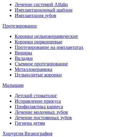
Лечение системой Alfalio
Имплантационный шаблон
Имплантация зубов
Протезирование
Коронки цельнокерамические
Коронки циркониевые
Протезирование на имплантатах
Виниры
Вкладки
Съемное протезирование
Металлокерамика
Цельнолитые коронки
Малышам
Детский стоматолог
Исправление прикуса
Профилактика кариеса
Лечение молочных зубов
Лечение постоянных зубов
Гигиена детям
Хирургия
Визиография