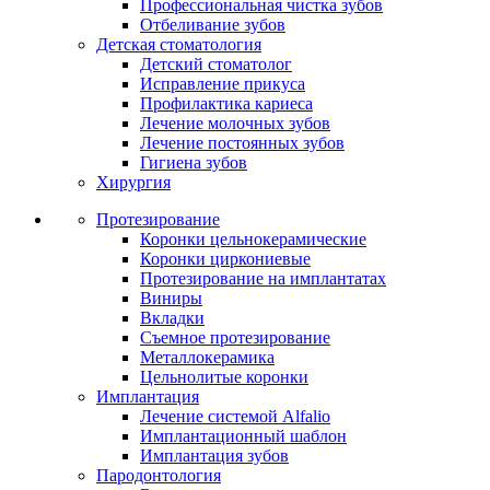
Профессиональная чистка зубов
Отбеливание зубов
Детская стоматология
Детский стоматолог
Исправление прикуса
Профилактика кариеса
Лечение молочных зубов
Лечение постоянных зубов
Гигиена зубов
Хирургия
Протезирование
Коронки цельнокерамические
Коронки циркониевые
Протезирование на имплантатах
Виниры
Вкладки
Съемное протезирование
Металлокерамика
Цельнолитые коронки
Имплантация
Лечение системой Alfalio
Имплантационный шаблон
Имплантация зубов
Пародонтология