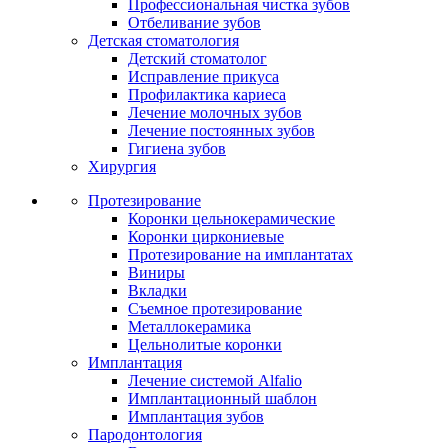
Профессиональная чистка зубов
Отбеливание зубов
Детская стоматология
Детский стоматолог
Исправление прикуса
Профилактика кариеса
Лечение молочных зубов
Лечение постоянных зубов
Гигиена зубов
Хирургия
Протезирование
Коронки цельнокерамические
Коронки циркониевые
Протезирование на имплантатах
Виниры
Вкладки
Съемное протезирование
Металлокерамика
Цельнолитые коронки
Имплантация
Лечение системой Alfalio
Имплантационный шаблон
Имплантация зубов
Пародонтология