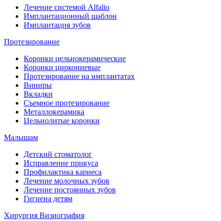
Лечение системой Alfalio
Имплантационный шаблон
Имплантация зубов
Протезирование
Коронки цельнокерамические
Коронки циркониевые
Протезирование на имплантатах
Виниры
Вкладки
Съемное протезирование
Металлокерамика
Цельнолитые коронки
Малышам
Детский стоматолог
Исправление прикуса
Профилактика кариеса
Лечение молочных зубов
Лечение постоянных зубов
Гигиена детям
Хирургия
Визиография