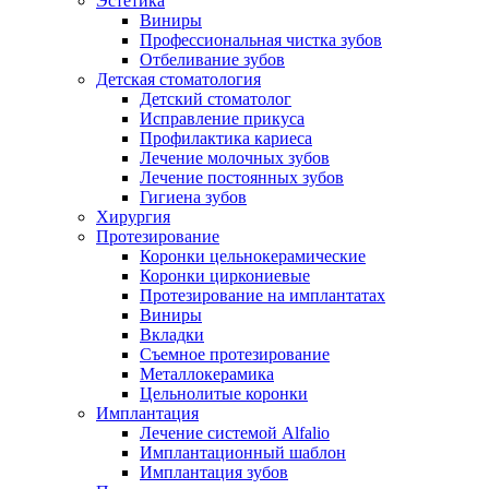
Эстетика
Виниры
Профессиональная чистка зубов
Отбеливание зубов
Детская стоматология
Детский стоматолог
Исправление прикуса
Профилактика кариеса
Лечение молочных зубов
Лечение постоянных зубов
Гигиена зубов
Хирургия
Протезирование
Коронки цельнокерамические
Коронки циркониевые
Протезирование на имплантатах
Виниры
Вкладки
Съемное протезирование
Металлокерамика
Цельнолитые коронки
Имплантация
Лечение системой Alfalio
Имплантационный шаблон
Имплантация зубов